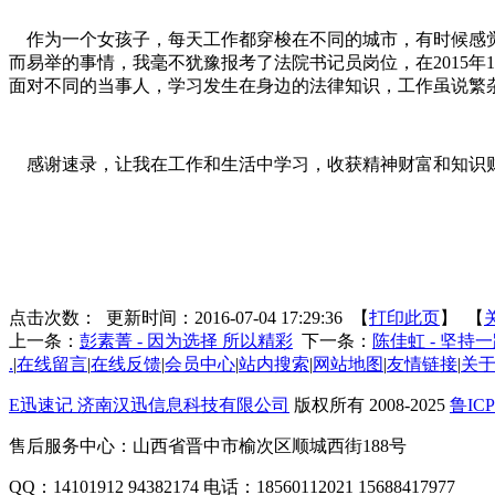
作为一个女孩子，每天工作都穿梭在不同的城市，有时候感觉挺
而易举的事情，我毫不犹豫报考了法院书记员岗位，在2015
面对不同的当事人，学习发生在身边的法律知识，工作虽说繁
感谢速录，让我在工作和生活中学习，收获精神财富和知识
点击次数：
更新时间：2016-07-04 17:29:36 【
打印此页
】 【
上一条：
彭素菁 - 因为选择 所以精彩
下一条：
陈佳虹 - 坚持
.
|
在线留言
|
在线反馈
|
会员中心
|
站内搜索
|
网站地图
|
友情链接
|
关
E迅速记 济南汉迅信息科技有限公司
版权所有 2008-2025
鲁ICP
售后服务中心：山西省晋中市榆次区顺城西街188号
QQ：14101912 94382174 电话：18560112021 15688417977