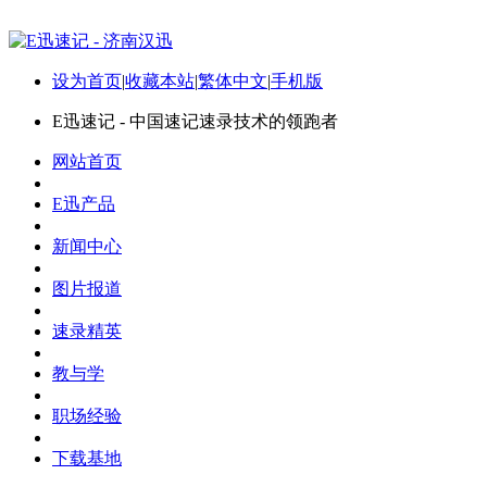
设为首页
|
收藏本站
|
繁体中文
|
手机版
E迅速记 - 中国速记速录技术的领跑者
网站首页
E迅产品
新闻中心
图片报道
速录精英
教与学
职场经验
下载基地